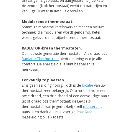
ontvanger is geplaatst en aangesloten bij de ketel,
de zender (klokthermostaat) werkt op batterijen en
kan u gelijk waar in uw huis opstellen.
Modulerende thermostaat.
Sommige moderne ketels werken met een nieuwe
techniek, die moduleren wordt genoemd. Ketel
wordt geleverd met bijbehorende thermostaat.
RADIATOR-kraan thermostaten.
De nieuwste generatie thermostaten. Als draadloze
Radiator Thermostaat
biedt de Living-eco je alle
comfort. De energie die je kunt besparen is
merkbaar.
Eenvoudig te plaatsen.
Er is geen aarding nodig. Toch is de
locatie
van uw
thermostaat zeer belangrijk. Of u nu kiest voor een
twee draad, een drie draad of een eenvoudige aan /
uit of draadloze thermostaat; de Levica®
thermostaten kan je gemakkelijk zelf
monteren
en
aansluiten dank zij de uitvoerige
installatie
begeleiding bij elk toestel.