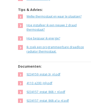
Tips & Advies:
Welke thermostaat en waar te plaatsen?
Hoe installeer ik een nieuwe 2 draad
thermostaat?
Hoe bespaar ik energie?
Ik zoek een programmeerbare draadloze
radiator thermostaat.
Documenten:
9234159_instat-3r_nl.pdf
4110_e200_(nl).pdf
9234157_instat_868_r_nl.pdf
9234157_instat_868-a1a_nl.pdf