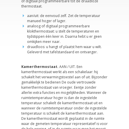
of digitaal programmeerbare tot de draadloze
thermostaat.
aan/uit: de eenvoud zelf. Zet de temperatuur
manueel hoger of lager.
analoog of digitaal programmeerbare
klokthermostaat: u stelt de temperaturen en
tijdstippen één keer in. Daarna hebt u er geen
omkijken meer naar.
draadloos: u hangt of plaatst hem waar u wilt.
Geleverd met tafelstandaard en ontvanger.
Kamerthermostaat.
AAN / UIT. Een
kamerthermostaat werkt als een schakelaar: hij
schakelt het verwarmingstoestel aan of uit. Bijzonder
gemakkelijk te bedienen De oude vertrouwde
kamerthermostaat van vroeger. Eentje zonder
allerlei extra functies en mogelijkheden. Wanneer de
ruimtetemperatuur hoger is dan de ingestelde
temperatuur schakelt de kamerthermostaat uit en
wanneer de ruimtetemperatuur onder de ingestelde
temperatuur is schakelt de kamerthermostaat aan.
De kamerthermostaat wordt geplaatst in de ruimte
waar de gemeten temperatuur representatief is voor
de hele woning, of in de ruimte waar men het meest