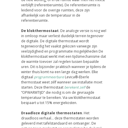
verblijft (referentieruimte). De referentieruimte is
leidend voor de overige ruimten, deze zijn
afhankelijk van de temperatuur in de
referentieruimte.
De klokthermostaat
. De analoge versie is nog wel
in omloop maar verliest duidelijk terrein tegenover
de digitale. De digitale thermostaat wordt
tegenwoordig het vaakst gekozen vanwege zijn
veelzijdigheid en programmatie mogelijkheden De
klokthermostaat werkt met een tijdsmechanisme dat
de warmte toevoer zal regelen tussen bepaalde
uren. Dit is bijzonder praktisch wanneer je tijdens de
winter thuis komt na een lange dag werken. Elke
digitaal
programmeerbare
Levica®-Eberle
thermostaat weet zélf wanneer uw installatie moet
starten. Deze thermostaat
berekent zelf
de
“OPWARMTIJD” die nodig is om de gevraagde
temperatuur te bereiken. Via uw klokthermostaat
bespaart u tot 15% energiekosten.
Draadloze digitale thermostaten
. Het
draadloos verhaal… deze thermostaten worden
geleverd met tafelstandaard en ontvanger. De